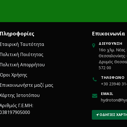
Πληροφορίες
Επικοινωνία
ΔΙΕΎΘΥΝΣΗ
Εταιρική Ταυτότητα
16ο χλμ. Νέας
Πολιτική Ποιότητας
Θεσσαλονίκης-Κ
Δρυμός Θεσσαλ
Πολιτική Απορρήτου
572 00
Όροι Χρήσης
ΤΗΛΈΦΩΝΟ
+30 23940 31
Επικοινωνήστε μαζί μας
EMAIL
Χάρτης Ιστοτόπου
hydroton@hyd
Αριθμός Γ.Ε.ΜΗ:
038197905000
ΟΔΗΓΊΕΣ ΧΆΡΤ