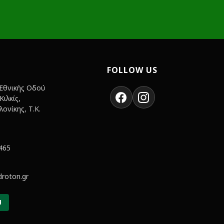
FOLLOW US
 Εθνικής Οδού
ιλκίς,
ονίκης, Τ.Κ.
465
roton.gr
Η