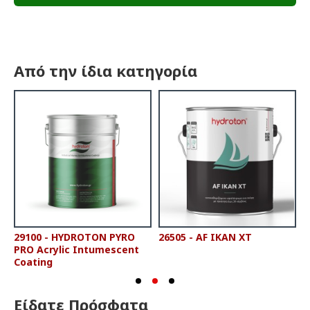
Από την ίδια κατηγορία
29100 - HYDROTON PYRO
26505 - AF IKAN XT
2
PRO Acrylic Intumescent
P
Coating
Είδατε Πρόσφατα