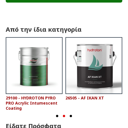
Από την ίδια κατηγορία
29100 - HYDROTON PYRO
26505 - AF IKAN XT
2
PRO Acrylic Intumescent
P
Coating
Είδατε Πρόσφατα