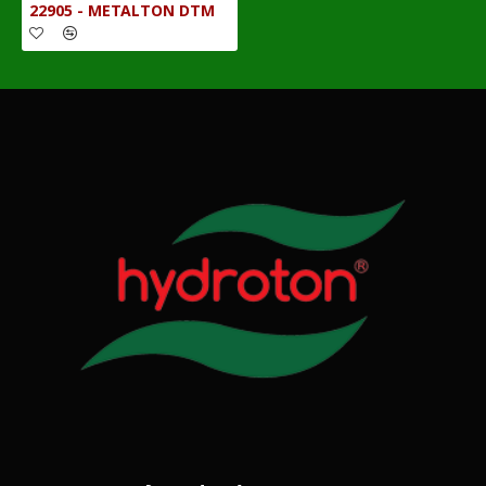
22905 - METALTON DTM