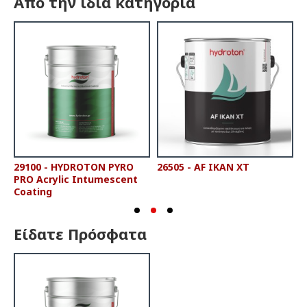
Από την ίδια κατηγορία
29100 - HYDROTON PYRO
26505 - AF IKAN XT
2
PRO Acrylic Intumescent
P
Coating
Είδατε Πρόσφατα