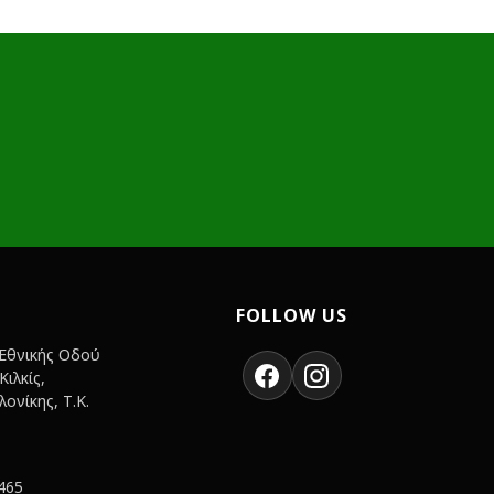
FOLLOW US
 Εθνικής Οδού
ιλκίς,
ονίκης, Τ.Κ.
465