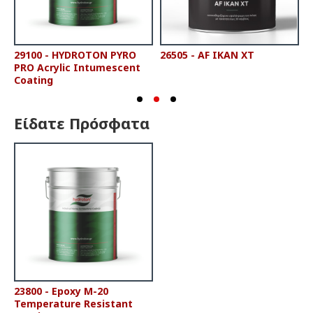
29100 - HYDROTON PYRO
26505 - AF IKAN XT
2
PRO Acrylic Intumescent
P
Coating
Είδατε Πρόσφατα
23800 - Epoxy M-20
Temperature Resistant