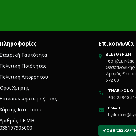
Πληροφορίες
Επικοινωνία
ΔΙΕΎΘΥΝΣΗ
Εταιρική Ταυτότητα
16ο χλμ. Νέας
Πολιτική Ποιότητας
Θεσσαλονίκης-Κ
Δρυμός Θεσσαλ
Πολιτική Απορρήτου
572 00
Όροι Χρήσης
ΤΗΛΈΦΩΝΟ
+30 23940 31
Επικοινωνήστε μαζί μας
EMAIL
Χάρτης Ιστοτόπου
hydroton@hyd
Αριθμός Γ.Ε.ΜΗ:
038197905000
ΟΔΗΓΊΕΣ ΧΆΡΤ