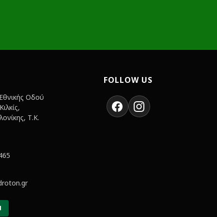
FOLLOW US
 Εθνικής Οδού
ιλκίς,
ονίκης, Τ.Κ.
465
roton.gr
Η