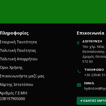
Πληροφορίες
Επικοινωνία
ΔΙΕΎΘΥΝΣΗ
Εταιρική Ταυτότητα
16ο χλμ. Νέας
Πολιτική Ποιότητας
Θεσσαλονίκης-Κ
Δρυμός Θεσσαλ
Πολιτική Απορρήτου
572 00
Όροι Χρήσης
ΤΗΛΈΦΩΝΟ
+30 23940 31
Επικοινωνήστε μαζί μας
EMAIL
Χάρτης Ιστοτόπου
hydroton@hyd
Αριθμός Γ.Ε.ΜΗ:
038197905000
ΟΔΗΓΊΕΣ ΧΆΡΤ