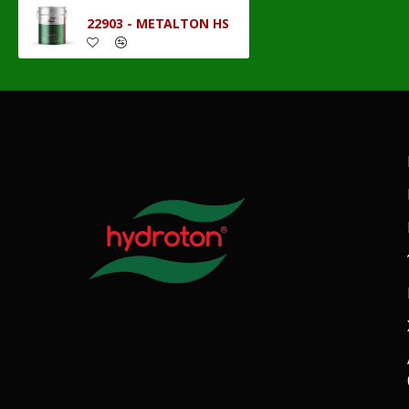
22903 - METALTON HS