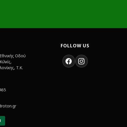
FOLLOW US
 Εθνικής Οδού
ιλκίς,
ονίκης, Τ.Κ.
465
roton.gr
Η