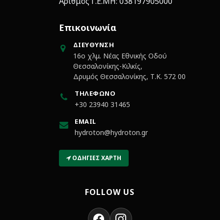
Αριθμός Γ.Ε.ΜΗ: 038197905000
Επικοινωνία
ΔΙΕΎΘΥΝΣΗ
16ο χλμ. Νέας Εθνικής Οδού
Θεσσαλονίκης-Κιλκίς,
Δρυμός Θεσσαλονίκης, Τ.Κ. 572 00
ΤΗΛΈΦΩΝΟ
+30 23940 31465
EMAIL
hydroton@hydroton.gr
ΟΔΗΓΊΕΣ ΧΆΡΤΗ
FOLLOW US