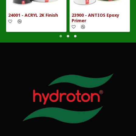
24001 - ACRYL 2K Finish
23900 - ANTIOS Epoxy
Primer