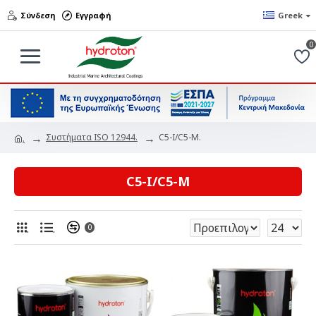
Σύνδεση
Εγγραφή
Greek
0
Συστήματα ISO 12944.
C5-I/C5-M.
.
C5-I/C5-M
.
.
0