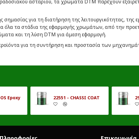
παραδοσιακού ασταριού, τα χρώματα
DTM
παρέχουν εξαιρετ
ς σημασίας για τη διατήρηση της λειτουργικότητας, της
ια όλα τα στάδια της εφαρμογής χρωμάτων, από την προε
ρώματα και τη λύση
DTM
για άμεση εφαρμογή.
 προϊόντα για τη συντήρηση και προστασία των μηχανημά
IOS Epoxy
22551 - CHASSI COAT
2
Πληροφορίες
Επικοινωνία