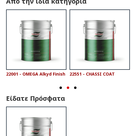
Από την ίδια κατηγορία
22001 - OMEGA Alkyd Finish
22551 - CHASSI COAT
2
P
Είδατε Πρόσφατα